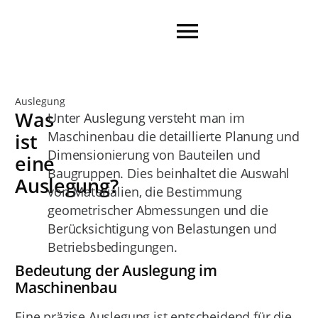
Auslegung
Was
Unter Auslegung versteht man im
Maschinenbau die detaillierte Planung und
ist
Dimensionierung von Bauteilen und
eine
Baugruppen. Dies beinhaltet die Auswahl
Auslegung?
von Materialien, die Bestimmung
geometrischer Abmessungen und die
Berücksichtigung von Belastungen und
Betriebsbedingungen.
Bedeutung der Auslegung im
Maschinenbau
Eine präzise Auslegung ist entscheidend für die