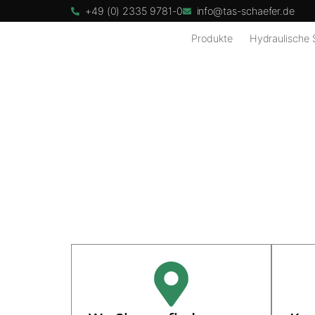
+49 (0) 2335 9781-0
info@tas-schaefer.de
Produkte
Hydraulische