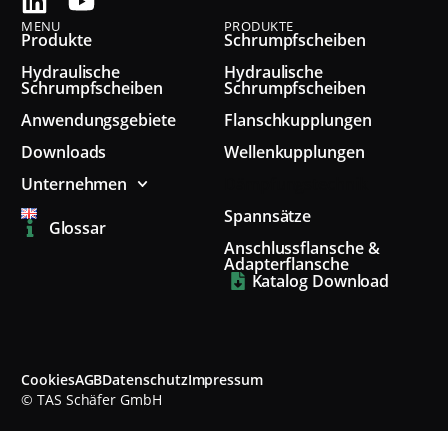
MENU
PRODUKTE
Produkte
Schrumpfscheiben
Hydraulische
Hydraulische
Schrumpfscheiben
Schrumpfscheiben
Anwendungsgebiete
Flanschkupplungen
Downloads
Wellenkupplungen
Unternehmen
Dämpfungstechnik
Spannsätze
Glossar
Anschlussflansche &
Adapterflansche
Katalog Download
Cookies
AGB
Datenschutz
Impressum
© TAS Schäfer GmbH