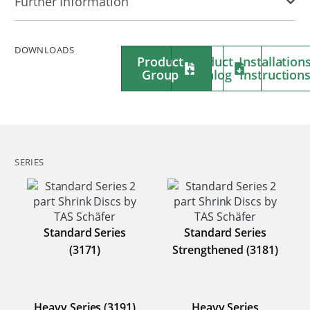
Further Information
DOWNLOADS
Product
Product
Installation
Group
Catalog
Instruction
SERIES
Standard Series
Standard Series
(3171)
Strengthened (3181)
Heavy Series (3191)
Heavy Series