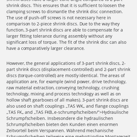
shrink discs. This ensures that it is sufficient to loosen the
clamping screws to dismantle the shrink disc connection.
The use of push-off screws is not necessary here in
comparison to 2-piece shrink discs. Due to the way they
function, 3-part shrink discs are able to compensate for a
larger fitting tolerance during assembly without any
significant loss of torque. The fit of the shrink disc can also
have a comparatively larger clearance.
However, the general applications of 3-part shrink discs, 2-
part shrink discs (displacement-controlled) and 2-part shrink
discs (torque-controlled) are mostly identical. The areas of
application are, for example (wind power, drive technology,
raw material extraction, conveying technology, crushing
technology, mixing and process technology as well as on
hollow shaft gearboxes of all makes). 3-part shrink discs are
also used on shaft couplings ,,TAS WK,, and flange couplings
,,TAS FK,, and ,,TAS FKB,.e-schrumpfscheiben/”>Hydraulische
Schrumpfscheiben. Insbesondere die hydraulischen
Schrumpfscheiben bieten den Kunden einen enormen
Zeitvorteil beim Verspannen. Während mechanische
Schrumpfscheiben teilweise eine mehrstündige Montagezeit